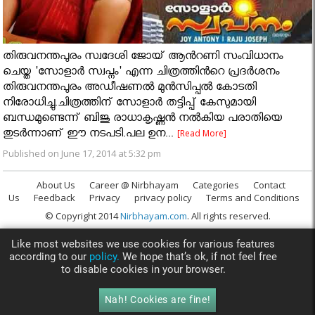
തിരുവനന്തപുരം സ്വദേശി ജോയ് ആൻറണി സംവിധാനം
ചെയ്ത 'സോളാർ സ്വപ്നം' എന്ന ചിത്രത്തിൻറെ പ്രദർശനം
തിരുവനന്തപുരം അഡീഷണൽ മുൻസിപ്പൽ കോടതി
നിരോധിച്ചു.ചിത്രത്തിന് സോളാർ തട്ടിപ്പ് കേസുമായി
ബന്ധമുണ്ടെന്ന് ബിജു രാധാകൃഷ്ണൻ നൽകിയ പരാതിയെ
തുടർന്നാണ് ഈ നടപടി.പല ഉന...
[Read More]
Published on June 17, 2014 at 5:32 pm
About Us
Career @ Nirbhayam
Categories
Contact
Us
Feedback
Privacy
privacy policy
Terms and Conditions
© Copyright 2014
Nirbhayam.com
. All rights reserved.
Like most websites we use cookies for various features
according to our
policy.
We hope that’s ok, if not feel free
to disable cookies in your browser.
Nah! Cookies are fine!