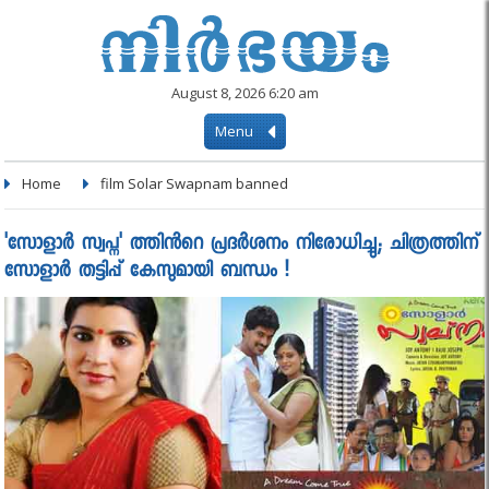
August 8, 2026 6:20 am
Menu
Home
film Solar Swapnam banned
'സോളാർ സ്വപ്ന' ത്തിൻറെ പ്രദർശനം നിരോധിച്ചു; ചിത്രത്തിന്
സോളാർ തട്ടിപ്പ് കേസുമായി ബന്ധം !