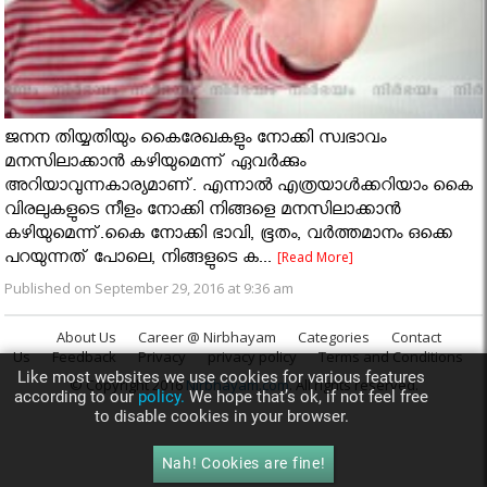
ജനന തിയ്യതിയും കൈരേഖകളും നോക്കി സ്വഭാവം
മനസിലാക്കാന്‍ കഴിയുമെന്ന് ഏവർക്കും
അറിയാവുന്നകാര്യമാണ്. എന്നാല്‍ എത്രയാള്‍ക്കറിയാം കൈ
വിരലുകളുടെ നീളം നോക്കി നിങ്ങളെ മനസിലാക്കാന്‍
കഴിയുമെന്ന്.കൈ നോക്കി ഭാവി, ഭൂതം, വര്‍ത്തമാനം ഒക്കെ
പറയുന്നത് പോലെ, നിങ്ങളുടെ ക...
[Read More]
Published on September 29, 2016 at 9:36 am
About Us
Career @ Nirbhayam
Categories
Contact
Us
Feedback
Privacy
privacy policy
Terms and Conditions
Like most websites we use cookies for various features
© Copyright 2016
Nirbhayam.com
. All rights reserved.
according to our
policy.
We hope that’s ok, if not feel free
to disable cookies in your browser.
Nah! Cookies are fine!