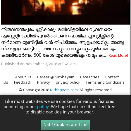
തിരുവനന്തപുരം: ശ്രീകാര്യം മൺവിളയിലെ വ്യവസായ
എസ്റ്റേറ്റിനുള്ളിൽ പ്രവർത്തിക്കുന്ന ഫാമിലി പ്ലാസ്റ്റിക്സിന്റെ
നിർമാണ യൂണിറ്റിൽ വൻ തീപിടിത്തം. ആളപായമില്ല. അഞ്ചു
നിലയുള്ള കെട്ടിടവും അസംസ്കൃത വസ്തുക്കളും പൂർണമായും
കത്തിയമർന്നു. 500 കോടിയുടെയെങ്കിലും നഷ്ടം ക...
[Read More]
Published on November 1, 2018 at 9:49 am
About Us
Career @ Nirbhayam
Categories
Contact
Us
Feedback
Privacy
privacy policy
Terms and Conditions
© Copyright 2018
Nirbhayam.com
. All rights reserved.
Like most websites we use cookies for various features
according to our
policy.
We hope that’s ok, if not feel free
to disable cookies in your browser.
Nah! Cookies are fine!