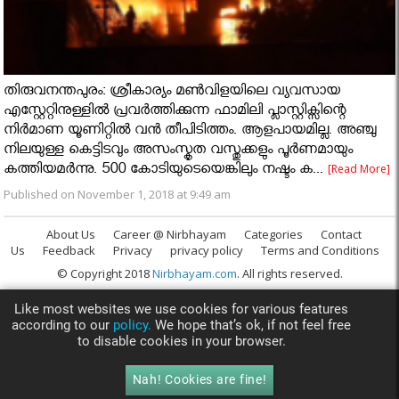
തിരുവനന്തപുരം: ശ്രീകാര്യം മൺവിളയിലെ വ്യവസായ
എസ്റ്റേറ്റിനുള്ളിൽ പ്രവർത്തിക്കുന്ന ഫാമിലി പ്ലാസ്റ്റിക്സിന്റെ
നിർമാണ യൂണിറ്റിൽ വൻ തീപിടിത്തം. ആളപായമില്ല. അഞ്ചു
നിലയുള്ള കെട്ടിടവും അസംസ്കൃത വസ്തുക്കളും പൂർണമായും
കത്തിയമർന്നു. 500 കോടിയുടെയെങ്കിലും നഷ്ടം ക...
[Read More]
Published on November 1, 2018 at 9:49 am
About Us
Career @ Nirbhayam
Categories
Contact
Us
Feedback
Privacy
privacy policy
Terms and Conditions
© Copyright 2018
Nirbhayam.com
. All rights reserved.
Like most websites we use cookies for various features
according to our
policy.
We hope that’s ok, if not feel free
to disable cookies in your browser.
Nah! Cookies are fine!