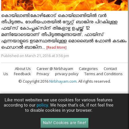
കൊയിലാണ്ടി:കോഴിക്കോട് കൊയിലാണ്ടിയില്‍ വന്‍
തീപിടുത്തം. ദേശീയപാതയില്‍ സ്റ്റേറ്റ് ബാങ്കിനു പിറകിലുള്ള
ഫയ്‌സ് കോംപ്ലക്‌സിന് തിങ്കളാഴ്ച ഉച്ചയ്ക്ക് 12
മണിയോടെയാണ് തീപിടുത്തമുണ്ടായത്. ഫായിസ്
എന്നയാളുടെ ഉടമസ്ഥതയിലുള്ള മൊബൈല്‍ ഫോണ്‍ കടക്കും
ഫെഡറല്‍ ബാങ്കിന...
[Read More]
Published on March 21, 2016 at 3:56 pm
About Us
Career @ Nirbhayam
Categories
Contact
Us
Feedback
Privacy
privacy policy
Terms and Conditions
© Copyright 2016
Nirbhayam.com
. All rights reserved.
Like most websites we use cookies for various features
according to our
policy.
We hope that’s ok, if not feel free
to disable cookies in your browser.
Nah! Cookies are fine!