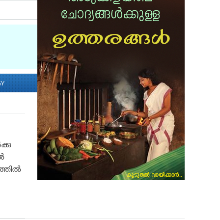
Socialize with us
GY
്കു
്‍
തില്‍