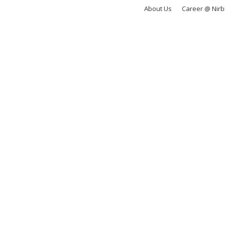
About Us
Career @ Nir