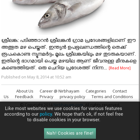
ശ്രീലങ്ക: പടിഞ്ഞാറൻ ശ്രീലങ്കൻ ഗ്രാമ പ്രദേശങ്ങളിലാണ് ഈ
അത്ഭുത മഴ പെയ്തത്. ഇന്ത്യൻ ഉപഭൂഖണ്ഡത്തിന്റെ തെക്ക്
രൂപംകൊണ്ട ന്യൂനമർദ്ദം മൂലം ശ്രീലങ്കയിലും മഴ തുടരുകയാണ്.
ഇതിന്റെ ഭാഗമായി പെയ്ത മഴയില ആണ് ജീവനുള്ള മീനുകളെ
കണ്ടെത്തിയത്. ഒരു ചെറിയ പ്രദേശത്ത് നിന്ന...
[Read More]
Published on May 8, 2014 at 10:52 am
About Us
Career @ Nirbhayam
Categories
Contact
Us
Feedback
Privacy
privacy policy
Terms and Conditions
© Copyright 2014
Nirbhayam.com
. All rights reserved.
Like most websites we use cookies for various features
according to our
policy.
We hope that’s ok, if not feel free
to disable cookies in your browser.
Nah! Cookies are fine!