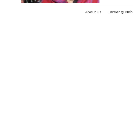
About Us
Career @ Nir