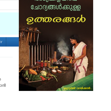
Socialize with us
GY
ാ
ന്‍