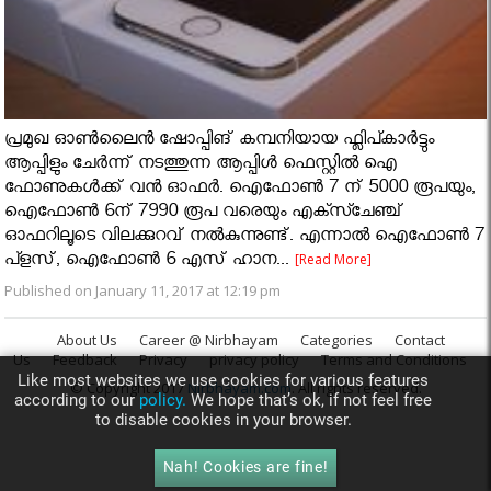
പ്രമുഖ ഓൺലൈൻ ഷോപ്പിങ് കമ്പനിയായ ഫ്ലിപ്കാർട്ടും
ആപ്പിളും ചേർന്ന് നടത്തുന്ന ആപ്പിൾ ഫെസ്റ്റിൽ ഐ
ഫോണുകൾക്ക് വൻ ഓഫർ. ഐഫോണ്‍ 7 ന് 5000 രൂപയും,
ഐഫോണ്‍ 6ന് 7990 രൂപ വരെയും എക്സ്ചേഞ്ച്
ഓഫറിലൂടെ വിലക്കുറവ് നൽകുന്നുണ്ട്. എന്നാൽ ഐഫോണ്‍ 7
പ്ളസ്, ഐഫോണ്‍ 6 എസ് ഹാന...
[Read More]
Published on January 11, 2017 at 12:19 pm
About Us
Career @ Nirbhayam
Categories
Contact
Us
Feedback
Privacy
privacy policy
Terms and Conditions
Like most websites we use cookies for various features
© Copyright 2017
Nirbhayam.com
. All rights reserved.
according to our
policy.
We hope that’s ok, if not feel free
to disable cookies in your browser.
Nah! Cookies are fine!