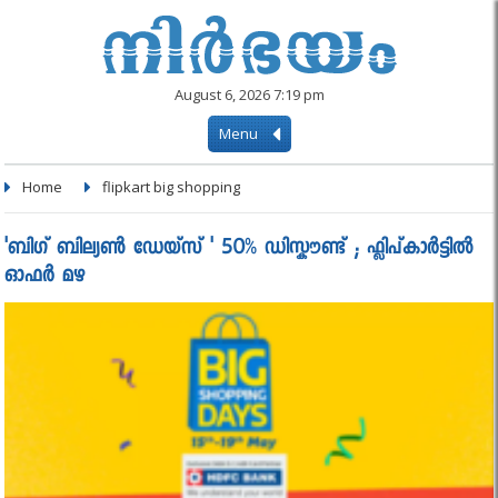
August 6, 2026 7:19 pm
Menu
Home
flipkart big shopping
'ബിഗ് ബില്യൺ ഡേയ്സ് ' 50% ഡിസ്കൗണ്ട് ; ഫ്ലിപ്കാർട്ടിൽ
ഓഫർ മഴ