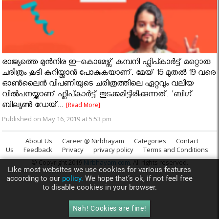
രാജ്യത്തെ മുൻനിര ഇ–കൊമേഴ്സ് കമ്പനി ഫ്ലിപ്കാർട്ട് മറ്റൊരു
ചരിത്രം കൂടി കുറിയ്ക്കാൻ പോകുകയാണ്. മേയ് 15 മുതൽ 19 വരെ
ഓൺലൈൻ വിപണിയുടെ ചരിത്രത്തിലെ ഏറ്റവും വലിയ
വിൽപനയ്ക്കാണ് ഫ്ലിപ്കാർട്ട് തുടക്കമിട്ടിരിക്കുന്നത്. 'ബിഗ്
ബില്യൺ ഡേയ്...
[Read More]
Published on May 16, 2019 at 5:53 pm
About Us
Career @ Nirbhayam
Categories
Contact
Us
Feedback
Privacy
privacy policy
Terms and Conditions
© Copyright 2019
Nirbhayam.com
. All rights reserved.
Like most websites we use cookies for various features
according to our
policy.
We hope that’s ok, if not feel free
to disable cookies in your browser.
Nah! Cookies are fine!