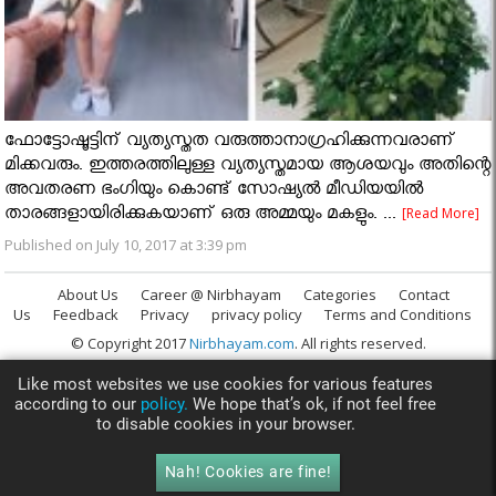
ഫോട്ടോഷൂട്ടിന് വ്യത്യസ്തത വരുത്താനാഗ്രഹിക്കുന്നവരാണ്
മിക്കവരും. ഇത്തരത്തിലുള്ള വ്യത്യസ്തമായ ആശയവും അതിന്റെ
അവതരണ ഭംഗിയും കൊണ്ട് സോഷ്യല്‍ മീഡിയയില്‍
താരങ്ങളായിരിക്കുകയാണ് ഒരു അമ്മയും മകളും. ...
[Read More]
Published on July 10, 2017 at 3:39 pm
About Us
Career @ Nirbhayam
Categories
Contact
Us
Feedback
Privacy
privacy policy
Terms and Conditions
© Copyright 2017
Nirbhayam.com
. All rights reserved.
Like most websites we use cookies for various features
according to our
policy.
We hope that’s ok, if not feel free
to disable cookies in your browser.
Nah! Cookies are fine!