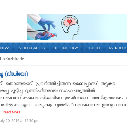
L NEWS
VIDEO-GALLERY
TECHNOLOGY
HEALTH
ASTROLO
l in Kozhikode
ച്ചു (വീഡിയോ)
 :തൊണ്ടയാട് പ്രവർത്തിച്ചിരുന്ന ബൈപ്പാസ് തട്ടുകട
്പ് പൂട്ടിച്ചു. വൃത്തിഹീനമായ സാഹചര്യത്തില്‍
ിക്കുന്നുവെന്ന് കണ്ടെത്തിയതിനെ തുടർന്നാണ് അധികൃതരുടെ 
ിൽ കടയുടെ അടുക്കള വൃത്തിഹീനമാണെന്നും ഉദ്യോഗസ്
.
[Read More]
uly 20, 2016 at 12:30 pm