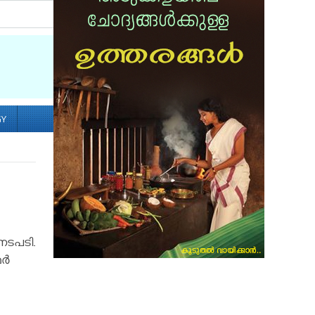
Socialize with us
GY
നടപടി.
ഥർ