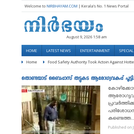
Welcome to
NIRBHAYAM.COM
| Kerala’s No. 1 News Portal
August 9, 2026 1:58 am
HOME
LATEST NEWS
ENTERTAINMENT
SPECIA
Home
Food Safety Authority Took Actoin Against Hotte
തൊണ്ടയാട് ബൈപ്പാസ് തട്ടുകട ആരോഗ്യവകുപ്പ് പൂട്ടി
കോഴിക്കോട്
ആരോഗ്യവകുപ
പ്രവര്‍ത്ത
പരിശോധനയ
കണ്ടെത്ത..
Published on J