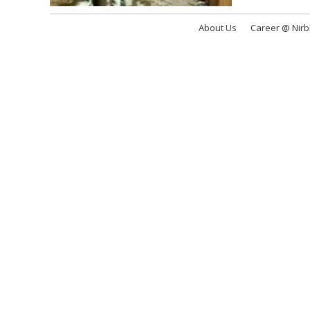
About Us
Career @ Nir