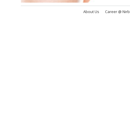
About Us
Career @ Nir