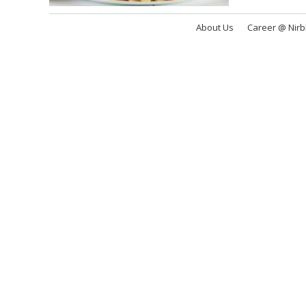
About Us
Career @ Nir