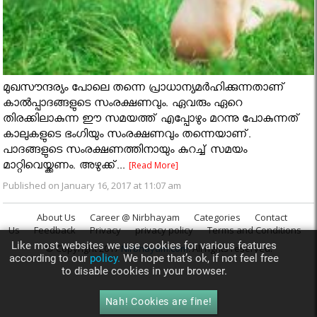
മുഖസൗന്ദര്യം പോലെ തന്നെ പ്രാധാന്യമര്‍ഹിക്കുന്നതാണ്
കാല്‍പ്പാദങ്ങളുടെ സംരക്ഷണവും. ഏവരും ഏറെ
തിരക്കിലാകുന്ന ഈ സമയത്ത് എപ്പോഴും മറന്നു പോകുന്നത്
കാലുകളുടെ ഭംഗിയും സംരക്ഷണവും തന്നെയാണ്.
പാദങ്ങളുടെ സംരക്ഷണത്തിനായും കുറച്ച് സമയം
മാറ്റിവെയ്ക്കണം. അഴുക്ക്...
[Read More]
Published on January 16, 2017 at 11:07 am
About Us
Career @ Nirbhayam
Categories
Contact
Us
Feedback
Privacy
privacy policy
Terms and Conditions
Like most websites we use cookies for various features
© Copyright 2017
Nirbhayam.com
. All rights reserved.
according to our
policy.
We hope that’s ok, if not feel free
to disable cookies in your browser.
Nah! Cookies are fine!