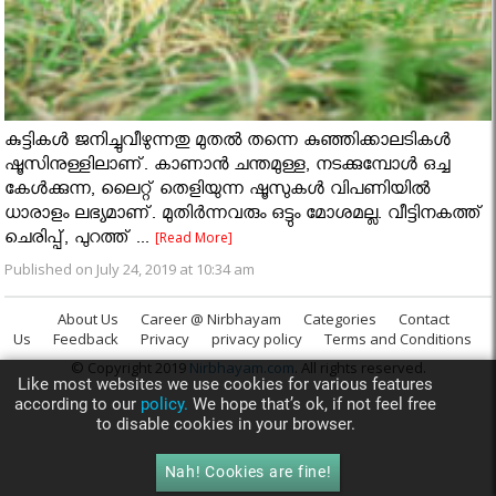
കുട്ടികൾ ജനിച്ചുവീഴുന്നതു മുതൽ തന്നെ കുഞ്ഞിക്കാലടികൾ
ഷൂസിനുള്ളിലാണ്. കാണാൻ ചന്തമുള്ള, നടക്കുമ്പോൾ ഒച്ച
കേൾക്കുന്ന, ലൈറ്റ് തെളിയുന്ന ഷൂസുകൾ വിപണിയിൽ
ധാരാളം ലഭ്യമാണ്. മുതിർന്നവരും ഒട്ടും മോശമല്ല. വീട്ടിനകത്ത്
ചെരിപ്പ്, പുറത്ത് ...
[Read More]
Published on July 24, 2019 at 10:34 am
About Us
Career @ Nirbhayam
Categories
Contact
Us
Feedback
Privacy
privacy policy
Terms and Conditions
© Copyright 2019
Nirbhayam.com
. All rights reserved.
Like most websites we use cookies for various features
according to our
policy.
We hope that’s ok, if not feel free
to disable cookies in your browser.
Nah! Cookies are fine!