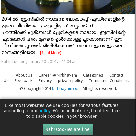
2014 ൽ ബ്രസീലില്‍ നടക്കുന്ന ലോകകപ്പ് ഫുഡ്ബോളിന്റെ
പ്രമോ വീഡിയോ ഇഎസ്പിഎന്‍ സ്പോര്‍ട്സ്
പുറത്തിറക്കി.ഫുട്ബോൾ പ്രേമികളുടെ നാടായ ബ്രസീലിന്റെ
ഫുട്ബോള്‍ ഹരം മുഴുവന്‍ ഉൾക്കൊള്ളിച്ചുകൊണ്ടാണ് ഈ
വീഡിയോ പുറത്തിക്കിയിരിക്കുന്നത്. വരുന്ന ജൂണ്‍ ജൂലൈ
മാസങ്ങളിലായ...
[Read More]
Published on January 10, 2014 at 11:04 am
About Us
Career @ Nirbhayam
Categories
Contact
Us
Feedback
Privacy
privacy policy
Terms and Conditions
© Copyright 2014
Nirbhayam.com
. All rights reserved.
Like most websites we use cookies for various features
according to our
policy.
We hope that’s ok, if not feel free
to disable cookies in your browser.
Nah! Cookies are fine!