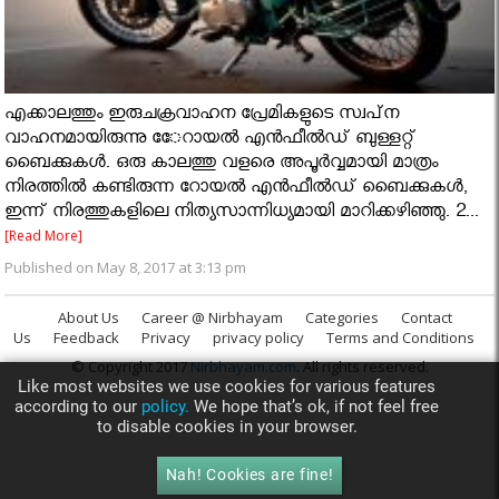
എക്കാലത്തും ഇരുചക്രവാഹന പ്രേമികളുടെ സ്വപ്‌ന
വാഹനമായിരുന്നു േേറായല്‍ എന്‍ഫീല്‍ഡ് ബുള്ളറ്റ്
ബൈക്കുകള്‍. ഒരു കാലത്തു വളരെ അപൂര്‍വ്വമായി മാത്രം
നിരത്തില്‍ കണ്ടിരുന്ന റോയല്‍ എന്‍ഫീല്‍ഡ് ബൈക്കുകള്‍,
ഇന്ന് നിരത്തുകളിലെ നിത്യസാന്നിധ്യമായി മാറിക്കഴിഞ്ഞു. 2...
[Read More]
Published on May 8, 2017 at 3:13 pm
About Us
Career @ Nirbhayam
Categories
Contact
Us
Feedback
Privacy
privacy policy
Terms and Conditions
© Copyright 2017
Nirbhayam.com
. All rights reserved.
Like most websites we use cookies for various features
according to our
policy.
We hope that’s ok, if not feel free
to disable cookies in your browser.
Nah! Cookies are fine!