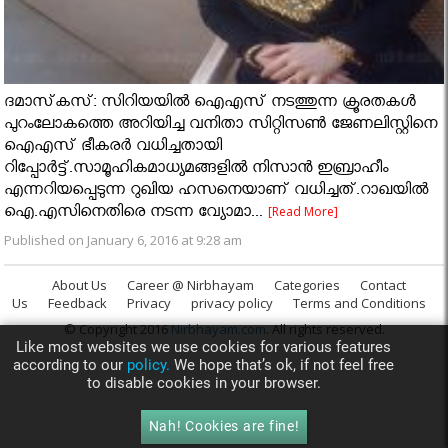
ദമാസ്‌കസ്: സിറിയയില്‍ ഐഎസ് നടത്തുന്ന ക്രൂരതകള്‍
പുറംലോകത്തെ അറിയിച്ച വനിതാ സിറ്റിസണ്‍ ജേണലിസ്റ്റിനെ
ഐഎസ് ഭീകരര്‍ വധിച്ചതായി
റിപ്പോർട്ട്.സാമൂഹികമാധ്യമങ്ങളില്‍ നിസാന്‍ ഇബ്രാഹീം
എന്നറിയപ്പെടുന്ന റുഖിയ ഹസനെയാണ് വധിച്ചത്.റാഖയില്‍
ഐ.എസിനെതിരെ നടന്ന വ്യോമാ...
[Read More]
Published on January 6, 2016 at 9:28 am
About Us
Career @ Nirbhayam
Categories
Contact
Us
Feedback
Privacy
privacy policy
Terms and Conditions
© Copyright 2016
Nirbhayam.com
. All rights reserved.
Like most websites we use cookies for various features
according to our
policy.
We hope that’s ok, if not feel free
to disable cookies in your browser.
Nah! Cookies are fine!