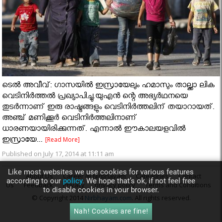
ടെല്‍ അവീവ്: ഗാസയില്‍ ഇസ്രായേലും ഹമാസും താല്ക്കാ ലിക
വെടിനിര്‍ത്തല്‍ പ്രഖ്യാപിച്ചു.യുഎന്‍ ന്റെ അഭ്യര്‍ഥനയെ
തുടര്‍ന്നാണ് ഇരു രാഷ്ട്രങ്ങളും വെടിനിര്‍ത്തലിന് തയാറായത്.
അഞ്ച് മണിക്കൂര്‍ വെടിനിര്‍ത്തലിനാണ്
ധാരണയായിരിക്കുന്നത്. എന്നാല്‍ ഈകാലയളവില്‍
ഇസ്രായേ...
[Read More]
Published on July 17, 2014 at 11:11 am
Like most websites we use cookies for various features
About Us
Career @ Nirbhayam
Categories
Contact
according to our
policy.
We hope that’s ok, if not feel free
Us
Feedback
Privacy
privacy policy
Terms and Conditions
to disable cookies in your browser.
© Copyright 2014
Nirbhayam.com
. All rights reserved.
Nah! Cookies are fine!