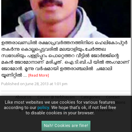
ഉത്തരാഖണ്ഡില്‍ രക്ഷാപ്രവര്‍ത്തനത്തിനിടെ ഹെലികോപ്റ്റര്‍
തകർന്നു കൊല്ലപ്പെട്ടവരിൽ മലയാളിയും.ചേർത്തല
സ്വദേശിയും പള്ളിപ്പുറം പൊറ്റെത്തറ വീട്ടിൽ ജോർജ്ജിന്റെ
മകൻ ജോമോനാണ് മരിച്ചത്. ഐ.ടി.ബി.പി യിൽ അംഗമാണ്
ജോമോൻ. മൂന്നു വർഷമായി ഉത്തരാഞ്ചലിൽ ചമോലി
യൂണിറ്റിൽ ...
[Read More]
Published on June 28, 2013 at 1:01 pm
About Us
Career @ Nirbhayam
Categories
Contact
Like most websites we use cookies for various features
Us
Feedback
Privacy
privacy policy
Terms and Conditions
according to our
policy.
We hope that’s ok, if not feel free
© Copyright 2013
Nirbhayam.com
. All rights reserved.
to disable cookies in your browser.
Nah! Cookies are fine!