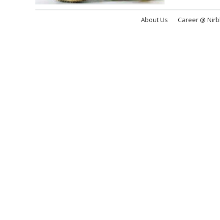
About Us
Career @ Nir