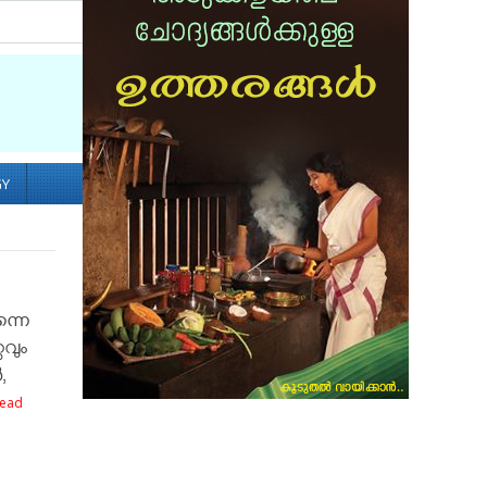
Socialize with us
GY
്നെ
റവും
,
Read