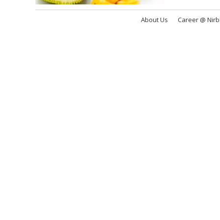
About Us
Career @ Nir