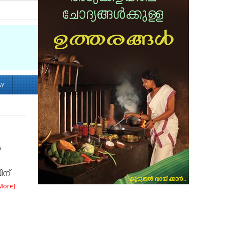
Socialize with us
GY
ൻ
ിന്
More]