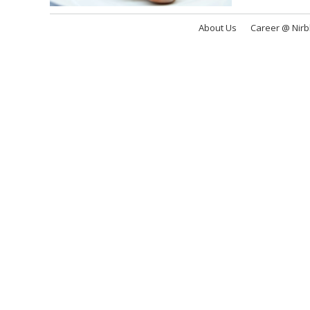
About Us
Career @ Nir