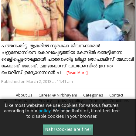
പത്തനംതിട്ട: തൃശൂരില്‍ സുരക്ഷാ ജീവനക്കാരന്‍
ചന്ദ്രബോസിനെ കൊലപ്പെടുത്തിയ കേസില്‍ ഞെട്ടിക്കുന്ന
വെളിപ്പെടുത്തലുമായി പത്തനംതിട്ട ജില്ലാ െേപാലീസ് മേധാവി
ജേക്കബ് ജോബ്. ചന്ദ്രബോസ് വധക്കേസില്‍ ഉന്നത
പൊലീസ് ഉദ്യോഗസ്ഥന്‍ പ്...
[Read More]
Published on March 2, 2018 at 11:41 am
About Us
Career @ Nirbhayam
Categories
Contact
Us
Feedback
Privacy
privacy policy
Terms and Conditions
Like most websites we use cookies for various features
© Copyright 2018
Nirbhayam.com
. All rights reserved.
according to our
policy.
We hope that’s ok, if not feel free
to disable cookies in your browser.
Nah! Cookies are fine!