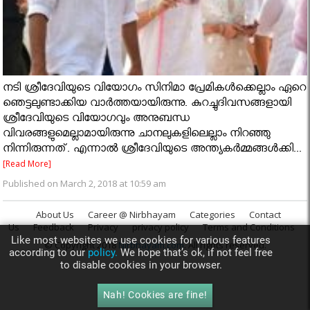
നടി ശ്രീദേവിയുടെ വിയോഗം സിനിമാ പ്രേമികള്‍ക്കെല്ലാം ഏറെ
ഞെട്ടലുണ്ടാക്കിയ വാർത്തയായിരുന്നു. കുറച്ചുദിവസങ്ങളായി
ശ്രീദേവിയുടെ വിയോഗവും അനുബന്ധ
വിവരങ്ങളുമെല്ലാമായിരുന്നു ചാനലുകളിലെല്ലാം നിറഞ്ഞു
നിന്നിരുന്നത്. എന്നാൽ ശ്രീദേവിയുടെ അന്ത്യകർമ്മങ്ങൾക്കി...
[Read More]
Published on March 2, 2018 at 10:59 am
About Us
Career @ Nirbhayam
Categories
Contact
Us
Feedback
Privacy
privacy policy
Terms and Conditions
Like most websites we use cookies for various features
© Copyright 2018
Nirbhayam.com
. All rights reserved.
according to our
policy.
We hope that’s ok, if not feel free
to disable cookies in your browser.
Nah! Cookies are fine!