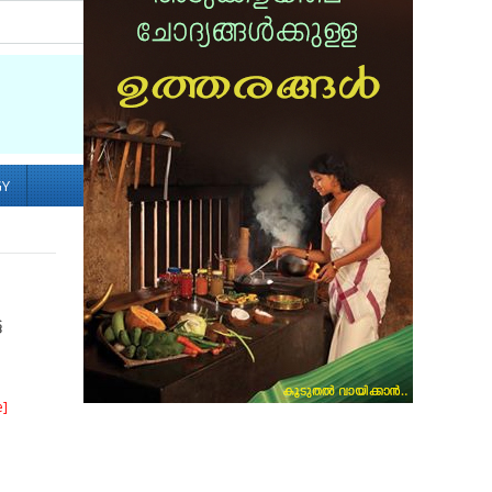
Socialize with us
GY
ട
e]