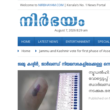
Welcome to
NIRBHAYAM.COM
| Kerala’s No. 1 News Portal
August 7, 2026 8:29 am
HOME
LATEST NEWS
ENTERTAINMENT
SPECIA
Home
Jammu and Kashmir vote for first phase of Ass
ജമ്മു കശ്മീര്‍, ജാര്‍ഖണ്ഡ് നിയമസഭകളിലേക്കുള്ള ഒന്നാ
ന്യൂഡല്‍ഹി:
വോട്ടെടുപ്പ
ഝാര്‍ഖണ്ഡി
നടക്കുക.ഭര
Published on 