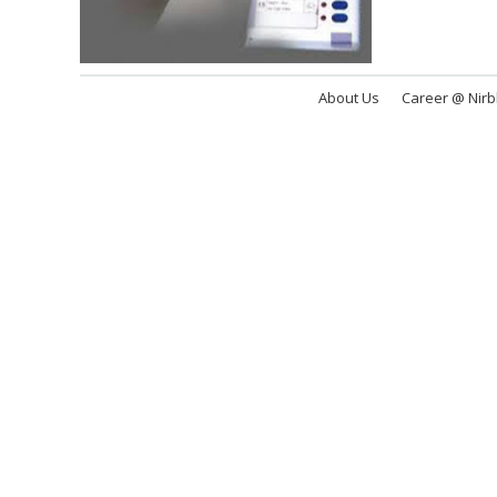
About Us
Career @ Nir