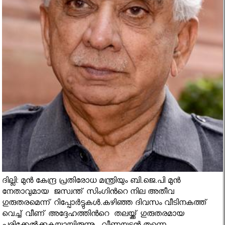
ദില്ലി: മുൻ കേന്ദ്ര പ്രതിരോധ മന്ത്രിയും ബി.ജെ.പി മുൻ
നേതാവുമായ ജസ്വന്ത് സിംഗിൻറെ നില അതീവ
ഗുരുതരമെന്ന് റിപ്പോർട്ടുകൾ.കഴിഞ്ഞ ദിവസം വീടിനകത്ത്
വെച്ച് വീണ് അദ്ദേഹത്തിൻറെ തലയ്ക്ക് ഗുരുതരമായ