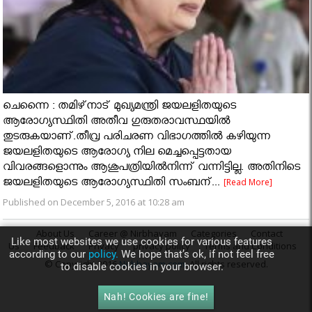
ചെന്നൈ : തമിഴ്‌നാട് മുഖ്യമന്ത്രി ജയലളിതയുടെ
ആരോഗ്യസ്ഥിതി അതീവ ഗുരുതരാവസ്ഥയില്‍
തുടരുകയാണ്.തീവ്ര പരിചരണ വിഭാഗത്തില്‍ കഴിയുന്ന
ജയലളിതയുടെ ആരോഗ്യ നില മെച്ചപ്പെട്ടതായ
വിവരങ്ങളൊന്നും ആശുപത്രിയില്‍നിന്ന് വന്നിട്ടില്ല. അതിനിടെ
ജയലളിതയുടെ ആരോഗ്യസ്ഥിതി സംബന്...
[Read More]
Published on December 5, 2016 at 10:28 am
About Us
Career @ Nirbhayam
Categories
Contact
Like most websites we use cookies for various features
Us
Feedback
Privacy
privacy policy
Terms and Conditions
according to our
policy.
We hope that’s ok, if not feel free
© Copyright 2016
Nirbhayam.com
. All rights reserved.
to disable cookies in your browser.
Nah! Cookies are fine!