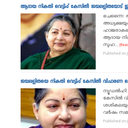
ആദായ നികുതി വെട്ടിപ്പ് കേസില്‍ ജയലളിതയോട് 
ചെന്നൈ: ആ
അധ്യക്ഷയും
ഹാജരാകണമെ
ആദായ നികുത
സുഹ...
[Rea
Published on J
ജയലളിതയെ നികുതി വെട്ടിപ്പ് കേസിൽ വിചാരണ ചെ
ന്യൂഡല്‍ഹി
കേസില്‍ വ
ശശികലയും 
വർഷം സമർപ
Published on J