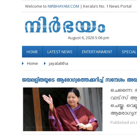
Welcome to
NIRBHAYAM.COM
| Kerala’s No. 1 News Portal
August 6, 2026 5:06 pm
HOME
LATEST NEWS
ENTERTAINMENT
SPECIA
Home
jayalalitha
ജയലളിതയുടെ ആരോഗ്യത്തെക്കുറിച്ച് സന്ദേശം അയച
ചെന്നൈ: തമ
വാട്‌സ് ആപ
ചെയ്തു. വെ
ആരോഗ്യനില 
Published on A