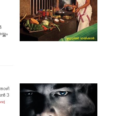
‍
്കും
തോഴി
്‍ 3
re]