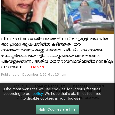
നീണ്ട 75 ദിവസമായിരുന്നു തമിഴ് നാട് മുഖ്യമന്ത്രി ജയലളിത
അപ്പോളോ ആശുപത്രിയില്‍ കഴിഞ്ഞത്. ഈ
സമയമൊക്കെയും കണ്ണുചിമ്മാതെ പരിചരിച്ച നഴ്‌സുമാരും
ഡോക്ടര്‍മാരും ജയലളിതക്കൊപ്പമുണ്ടായ അനുഭവങ്ങള്‍
പങ്കുവയ്ക്കുകയാണ്. അതീവ ഗുരുതരാവസ്ഥയിലായിരുന്നെങ്കിലും
സാധാരണ ...
[Read More]
Published on December 9, 2016 at 9:51 am
About Us
Career @ Nirbhayam
Categories
Contact
Like most websites we use cookies for various features
Us
Feedback
Privacy
privacy policy
Terms and Conditions
according to our
policy.
We hope that’s ok, if not feel free
© Copyright 2016
Nirbhayam.com
. All rights reserved.
to disable cookies in your browser.
Nah! Cookies are fine!