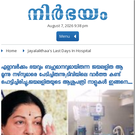
August 7, 2026 9:38 pm
Menu
Home
Jayalalithaa's Last Days In Hospital
എല്ലാവര്‍ക്കും ഭയവും ബഹുമാനവുമായിരുന്ന ജയലളിത ആ
മൂന്നു നഴ്‌സുമാരെ പേടിച്ചിരുന്നു;ടിവിയിലെ വാർത്ത കണ്ട്
പൊട്ടിച്ചിരിച്ചു;ജയലളിതയുടെ ആശുപത്രി നാളുകൾ ഇങ്ങനെ.....