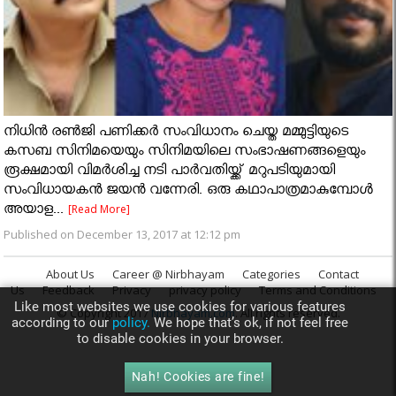
നിധിന്‍ രണ്‍ജി പണിക്കര്‍ സംവിധാനം ചെയ്ത മമ്മുട്ടിയുടെ
കസബ സിനിമയെയും സിനിമയിലെ സംഭാഷണങ്ങളെയും
രൂക്ഷമായി വിമര്‍ശിച്ച നടി പാര്‍വതിയ്ക്ക് മറുപടിയുമായി
സംവിധായകന്‍ ജയന്‍ വന്നേരി. ഒരു കഥാപാത്രമാകുമ്പോൾ
അയാള...
[Read More]
Published on December 13, 2017 at 12:12 pm
About Us
Career @ Nirbhayam
Categories
Contact
Us
Feedback
Privacy
privacy policy
Terms and Conditions
Like most websites we use cookies for various features
© Copyright 2017
Nirbhayam.com
. All rights reserved.
according to our
policy.
We hope that’s ok, if not feel free
to disable cookies in your browser.
Nah! Cookies are fine!