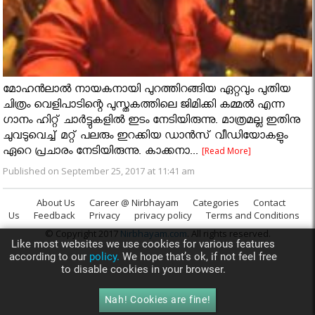
മോഹന്‍ലാല്‍ നായകനായി പുറത്തിറങ്ങിയ ഏറ്റവും പുതിയ
ചിത്രം വെളിപാടിന്റെ പുസ്തകത്തിലെ ജിമിക്കി കമ്മല്‍ എന്ന
ഗാനം ഹിറ്റ് ചാര്‍ട്ടുകളില്‍ ഇടം നേടിയിരുന്നു. മാത്രമല്ല ഇതിനു
ചുവടുവെച്ച് മറ്റ് പലരും ഇറക്കിയ ഡാന്‍സ് വീഡിയോകളും
ഏറെ പ്രചാരം നേടിയിരുന്നു. കാക്കനാ...
[Read More]
Published on September 25, 2017 at 11:41 am
About Us
Career @ Nirbhayam
Categories
Contact
Us
Feedback
Privacy
privacy policy
Terms and Conditions
© Copyright 2017
Nirbhayam.com
. All rights reserved.
Like most websites we use cookies for various features
according to our
policy.
We hope that’s ok, if not feel free
to disable cookies in your browser.
Nah! Cookies are fine!