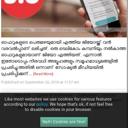
ഓഫറുകളുടെ പെരുമഴയുമായി എത്തിയ ജിയോയ്ക്ക് വന്‍
വരവല്‍പ്പാണ് ലഭിച്ചത്. ഒരു ടെലികോം കമ്പനിയും നല്‍കാത്ത
ഓഫറുകളുമായാണ് ജിയോ എത്തിയത്. എന്നാല്‍
ഇതോടൊപ്പം നിരവധി അഭ്യൂഹങ്ങളും സമൂഹമാധ്യമങ്ങളില്‍
പ്രചരിച്ചു.അതില്‍ ഒന്നാണ് സോഷ്യല്‍ മീഡിയയില്‍
പ്രചരിപ്പിക്കുന്...
[Read More]
Published on September 20, 2016 at 11:37 am
About Us
Career @ Nirbhayam
Categories
Contact
Like most websites we use cookies for various features
Us
Feedback
Privacy
privacy policy
Terms and Conditions
according to our
policy.
We hope that’s ok, if not feel free
© Copyright 2016
Nirbhayam.com
. All rights reserved.
to disable cookies in your browser.
Nah! Cookies are fine!