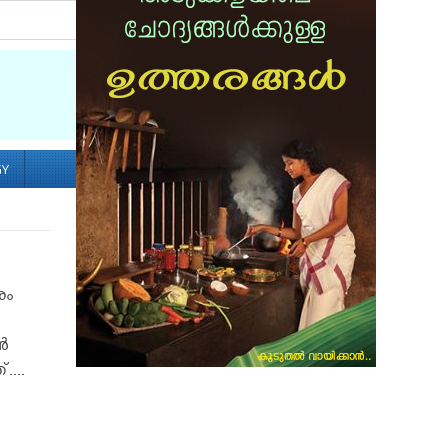
Socialize with us
GY
രം
‍
...