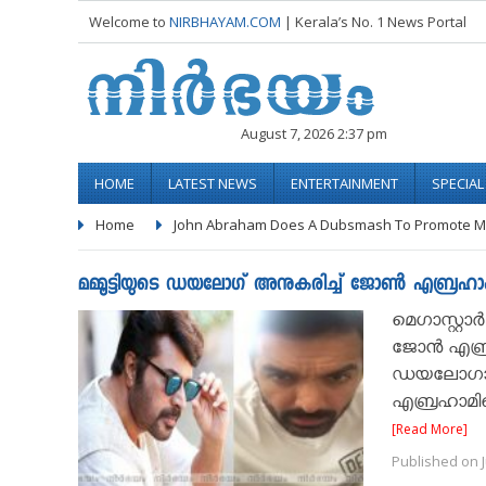
Welcome to
NIRBHAYAM.COM
| Kerala’s No. 1 News Portal
August 7, 2026 2:37 pm
HOME
LATEST NEWS
ENTERTAINMENT
SPECIA
Home
John Abraham Does A Dubsmash To Promote M
മമ്മൂട്ടിയുടെ ഡയലോഗ് അനുകരിച്ച് ജോൺ എബ്രഹാം..
മെഗാസ്റ്റാ
ജോൻ എബ്രഹാ
ഡയലോഗാണ് 
എബ്രഹാമിന
[Read More]
Published on J