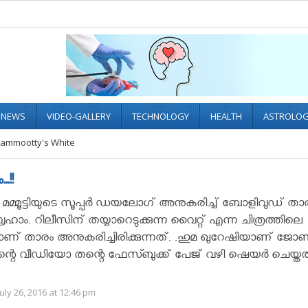
L NEWS
VIDEO-GALLERY
TECHNOLOGY
HEALTH
ASTROLO
ammootty's White
.!!
ർ മമ്മൂട്ടിയുടെ സൂപ്പര്‍ ഡയലോഗ് അനുകരിച്ച് ബോളിവുഡ് താ
ം. റിലീസിന് തയ്യാറെടുക്കുന്ന വൈറ്റ് എന്ന ചിത്രത്തിലെ
താരം അനുകരിച്ചിരിക്കുന്നത്. .ഹുമ ഖുറേഷിയാണ് ജോണ്
്റെ വീഡിയോ തന്റെ ഫേസ്ബുക്ക് പേജ് വഴി ഷെയര്‍ ചെയ്തത്.
uly 26, 2016 at 12:46 pm