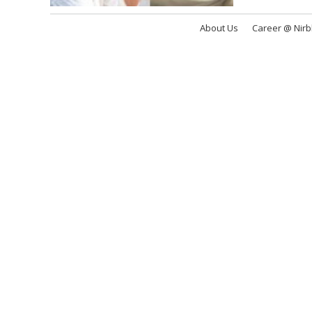
About Us
Career @ Nir