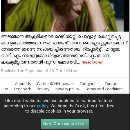
അജ്ഞാത അക്രമികളുടെ വെടിയേറ്റ് ചൊവ്വാഴ്ച കൊല്ലപ്പെട്ട
മാധ്യമപ്രവര്‍ത്തക ഗൗരി ലങ്കേഷ് താന്‍ കൊല്ലപ്പെടുമോയെന്ന്
നേരത്തേ തന്നെ സംശയിച്ചിരുന്നതായി റിപ്പോര്‍ട്ട്. ഹിന്ദുത്വ
വാദികളും നരേന്ദ്രമോഡിയുടെ അനുയായികളും തന്നെ
ലക്ഷ്യമിട്ടിരുന്നതായി ന്യൂസ് ലോണ്‍ട്രി...
[Read More]
Published on September 6, 2017 at 11:54 am
About Us
Career @ Nirbhayam
Categories
Contact
Us
Feedback
Privacy
privacy policy
Terms and Conditions
© Copyright 2017
Nirbhayam.com
. All rights reserved.
Like most websites we use cookies for various features
according to our
policy.
We hope that’s ok, if not feel free
to disable cookies in your browser.
Nah! Cookies are fine!