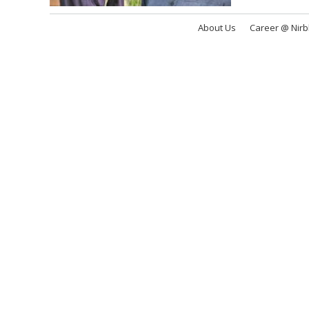
About Us
Career @ Nir