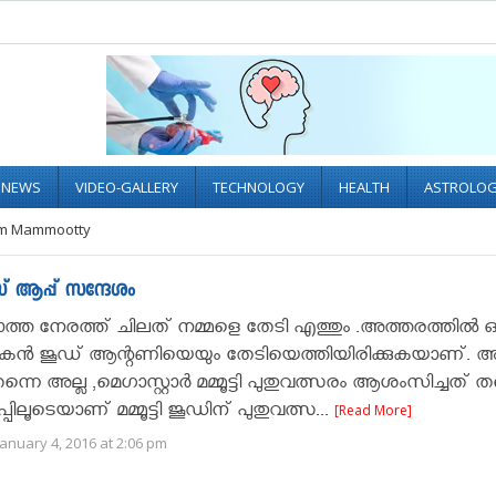
L NEWS
VIDEO-GALLERY
TECHNOLOGY
HEALTH
ASTROLO
rom Mammootty
സ് ആപ്പ് സന്ദേശം
്കാത്ത നേരത്ത് ചിലത് നമ്മളെ തേടി എത്തും .അത്തരത്തില്‍ ഒ
ന്‍ ജൂഡ് ആന്റണിയെയും തേടിയെത്തിയിരിക്കുകയാണ്. 
തന്നെ അല്ല ,മെഗാസ്റ്റാര്‍ മമ്മൂട്ടി പുതുവത്സരം ആശംസിച്ചത് ത
പിലൂടെയാണ് മമ്മൂട്ടി ജൂഡിന് പുതുവത്സ...
[Read More]
anuary 4, 2016 at 2:06 pm