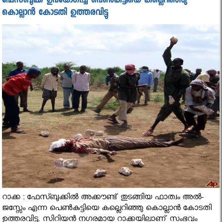
ഫേസ്ബുക്ക് ഉപയോഗിച്ച പെണ്‍കുട്ടിയെ കല്ലെറിഞ്ഞു
കൊല്ലാൻ കോടതി ഉത്തരവിട്ടു
റാക്ക : ഫേസ്ബുക്കില്‍ അക്കൗണ്ട്‌ തുടങ്ങിയ ഫാത്വം അല്‍-
ജസ്സേം എന്ന പെണ്‍കുട്ടിയെ കല്ലെറിഞ്ഞു കൊല്ലാൻ കോടതി
ഉത്തരവിട്ടു. സിറിയന്‍ നഗരമായ റാക്കയിലാണ് സംഭവം