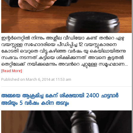
ഇന്റർനെറ്റിൽ നിന്നും അശ്ലീല വീഡിയോ കണ്ട് തൻറെ ഏഴു
വയസ്സുള്ള സഹോദരിയെ പീഡിപ്പിച്ച 12 വയസ്സുകാരനെ
കോടതി വെറുതെ വിട്ടു.കഴിഞ്ഞ വർഷം യു കെയിലായിരുന്നു
സംഭവം നടന്നത്.കുട്ടിയെ ശിക്ഷിക്കുന്നത് അവനെ കൂടുതൽ
തെറ്റിലേക്ക് നയിക്കുമെന്നും അവൻറെ ചുറ്റുമുള്ള സമൂഹമാണ...
[Read More]
Published on March 6, 2014 at 11:53 am
അമ്മയെ ആക്രമിച്ച മകന് ശിക്ഷയായി 2400 ചാട്ടവാർ
അടിയും 5 വർഷം കഠിന തടവും