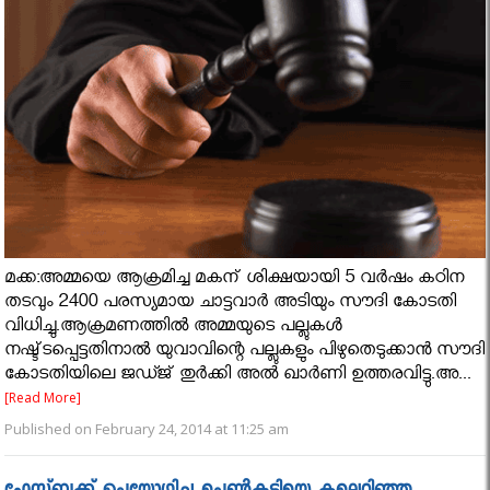
മക്ക:അമ്മയെ ആക്രമിച്ച മകന് ശിക്ഷയായി 5 വർഷം കഠിന
തടവും 2400 പരസ്യമായ ചാട്ടവാര്‍ അടിയും സൗദി കോടതി
വിധിച്ചു.ആക്രമണത്തിൽ അമ്മയുടെ പല്ലുകൾ
നഷ്ട്ടപ്പെട്ടതിനാൽ യുവാവിന്റെ പല്ലുകളും പിഴുതെടുക്കാൻ സൗദി
കോടതിയിലെ ജഡ്ജ് തുര്‍ക്കി അല്‍ ഖാര്‍ണി ഉത്തരവിട്ടു.അ...
[Read More]
Published on February 24, 2014 at 11:25 am