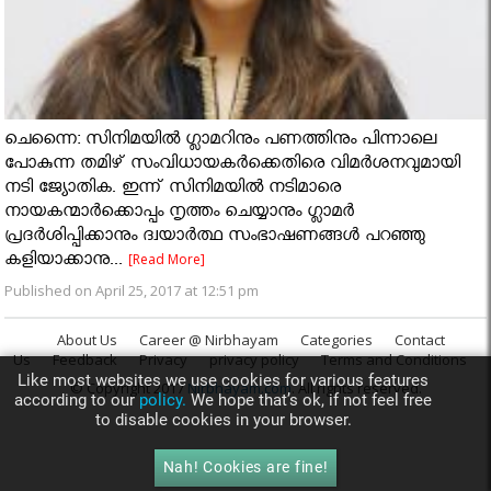
ചെന്നൈ: സിനിമയില്‍ ഗ്ലാമറിനും പണത്തിനും പിന്നാലെ
പോകുന്ന തമിഴ് സംവിധായകര്‍ക്കെതിരെ വിമര്‍ശനവുമായി
നടി ജ്യോതിക. ഇന്ന് സിനിമയില്‍ നടിമാരെ
നായകന്മാര്‍ക്കൊപ്പം നൃത്തം ചെയ്യാനും ഗ്ലാമര്‍
പ്രദര്‍ശിപ്പിക്കാനും ദ്വയാര്‍ത്ഥ സംഭാഷണങ്ങള്‍ പറഞ്ഞു
കളിയാക്കാനു...
[Read More]
Published on April 25, 2017 at 12:51 pm
About Us
Career @ Nirbhayam
Categories
Contact
Us
Feedback
Privacy
privacy policy
Terms and Conditions
Like most websites we use cookies for various features
© Copyright 2017
Nirbhayam.com
. All rights reserved.
according to our
policy.
We hope that’s ok, if not feel free
to disable cookies in your browser.
Nah! Cookies are fine!