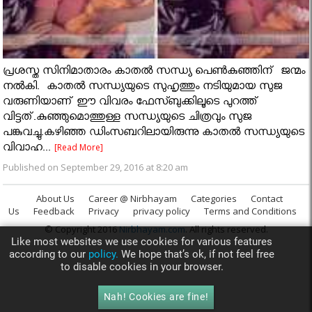
പ്രശസ്ത സിനിമാതാരം കാതല്‍ സന്ധ്യ പെണ്‍കുഞ്ഞിന് ജന്മം
നൽകി. കാതല്‍ സന്ധ്യയുടെ സുഹൃത്തും നടിയുമായ സുജ
വരുണിയാണ് ഈ വിവരം ഫേസ്ബുക്കിലൂടെ പുറത്ത്
വിട്ടത്.കുഞ്ഞുമൊത്തുള്ള സന്ധ്യയുടെ ചിത്രവും സുജ
പങ്കുവച്ചു.കഴിഞ്ഞ ഡിംസബറിലായിരുന്നു കാതല്‍ സന്ധ്യയുടെ
വിവാഹ...
[Read More]
Published on September 29, 2016 at 8:20 am
About Us
Career @ Nirbhayam
Categories
Contact
Us
Feedback
Privacy
privacy policy
Terms and Conditions
© Copyright 2016
Nirbhayam.com
. All rights reserved.
Like most websites we use cookies for various features
according to our
policy.
We hope that’s ok, if not feel free
to disable cookies in your browser.
Nah! Cookies are fine!