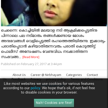
ചെന്നൈ: കൊച്ചിയില്‍ മലയാള നടി ആക്രമിക്കപ്പെട്ടതിനു
പിന്നാലെ പല നടിമാരും തങ്ങള്‍ക്കുണ്ടായ മോശം
അനുഭവങ്ങള്‍ വെളിപ്പെടുത്തി രംഗത്തെത്തിയിരുന്നു. ഇക്കാര്യം
പരാതിപ്പെടാന്‍ കഴിയാതിരുന്നവരും പരാതി കൊടുത്തിട്ട്
പൊലീസ് അന്വേഷണം വേണ്ടവിധം നടക്കാതിരുന്ന
സംഭവങ്ങ...
[Read More]
Published on February 27, 2017 at 3:44 pm
About Us
Career @ Nirbhayam
Categories
Contact
Us
Feedback
Privacy
privacy policy
Terms and Conditions
Like most websites we use cookies for various features
© Copyright 2017
Nirbhayam.com
. All rights reserved.
according to our
policy.
We hope that’s ok, if not feel free
to disable cookies in your browser.
Nah! Cookies are fine!