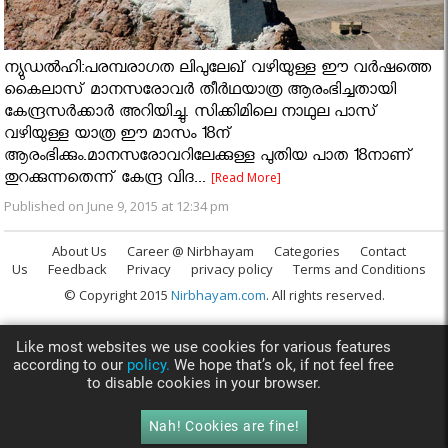
ന്യുഡല്‍ഹി:പരമ്പരാഗത ലിപുലേഖ് വഴിയുള്ള ഈ വര്‍ഷത്തെ
കൈലാസ് മാനസരോവര്‍ തീര്‍ഥയാത്ര ആരംഭിച്ചതായി
കേന്ദ്രസര്‍ക്കാര്‍ അറിയിച്ചു. സിക്കിമിലെ നാഥുല പാസ്
വഴിയുള്ള യാത്ര ഈ മാസം 18ന്
ആരംഭിക്കും.മാനസരോവറിലേക്കുള്ള പുതിയ പാത 18നാണ്
തുറക്കുന്നതെന്ന് കേന്ദ്ര വിദ...
[Read More]
Published on June 9, 2015 at 12:34 pm
About Us
Career @ Nirbhayam
Categories
Contact
Us
Feedback
Privacy
privacy policy
Terms and Conditions
© Copyright 2015
Nirbhayam.com
. All rights reserved.
Like most websites we use cookies for various features
according to our
policy.
We hope that’s ok, if not feel free
to disable cookies in your browser.
Nah! Cookies are fine!