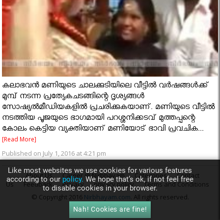
കലാഭവന്‍ മണിയുടെ ചാലക്കുടിയിലെ വീട്ടില്‍ വര്‍ഷങ്ങള്‍ക്ക്
മുമ്പ് നടന്ന പ്രത്യേകചടങ്ങിന്റെ ദൃശ്യങ്ങള്‍
സോഷ്യല്‍മീഡിയകളില്‍ പ്രചരിക്കുകയാണ്. മണിയുടെ വീട്ടിൽ
നടത്തിയ പൂജയുടെ ഭാഗമായി പറശ്ശനിക്കടവ് മുത്തപ്പന്റെ
കോലം കെട്ടിയ വ്യക്തിയാണ് മണിയോട് ഭാവി പ്രവചിക...
[Read More]
Published on July 1, 2016 at 4:21 pm
Like most websites we use cookies for various features
About Us
Career @ Nirbhayam
Categories
Contact
according to our
policy.
We hope that’s ok, if not feel free
Us
Feedback
Privacy
privacy policy
Terms and Conditions
to disable cookies in your browser.
© Copyright 2016
Nirbhayam.com
. All rights reserved.
Nah! Cookies are fine!