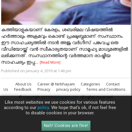
കത്തിയാളുകയാണ് കേരളം, ശബരിമല വിഷയത്തിൽ
ഹർത്താലും അക്രമവും കൊണ്ട് പ്രക്ഷുബ്ധമാണ് സംസ്ഥാനം.
ഈ സാഹചര്യത്തിൽ നടൻ അജു വർഗീസ് പങ്കുവച്ച ഒരു
വീഡിയോയ്ക്ക് വൻ സ്വീകാര്യതയാണ് സാമൂഹ്യ മാധ്യമങ്ങളിൽ
ലഭിക്കുന്നത്. സംസ്ഥാനത്തിന്റെ വർത്തമാന രാഷ്ട്രീയ
സാഹചര്യം ഇപ്പ...
[Read More]
Published on January 4, 2019 at 1:46 pm
About Us
Career @ Nirbhayam
Categories
Contact
Us
Feedback
Privacy
privacy policy
Terms and Conditions
© Copyright 2019
Nirbhayam.com
. All rights reserved.
Like most websites we use cookies for various features
according to our
policy.
We hope that’s ok, if not feel free
to disable cookies in your browser.
Nah! Cookies are fine!