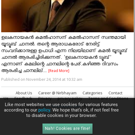
ഉലകനായകന്‍ കമല്‍ഹാസന്‌ കമല്‍ഹാസന് സ്വന്തമായി
യൂട്യൂബ് ചാനല്‍. തന്റെ ആരാധകരോട് നേരിട്ട്
സംവദിക്കാനുള്ള ഉപാധി എന്ന നിലയിലാണ് കമല്‍ യൂട്യൂബ്
ചാനല്‍ ആരംഭിച്ചിരിക്കുന്നത്. 'ഉലകനായകന്‍ ട്യൂബ്'
എന്നാണ് കമലിന്റെ ചാനലിന്റെ പേര്.കഴിഞ്ഞ ദിവസം
ആരംഭിച്ച ചാനലില്...
[Read More]
Published on November 24, 2014 at 10:32 am
About Us
Career @ Nirbhayam
Categories
Contact
Us
Feedback
Privacy
privacy policy
Terms and Conditions
Like most websites we use cookies for various features
© Copyright 2014
Nirbhayam.com
. All rights reserved.
according to our
policy.
We hope that’s ok, if not feel free
to disable cookies in your browser.
Nah! Cookies are fine!