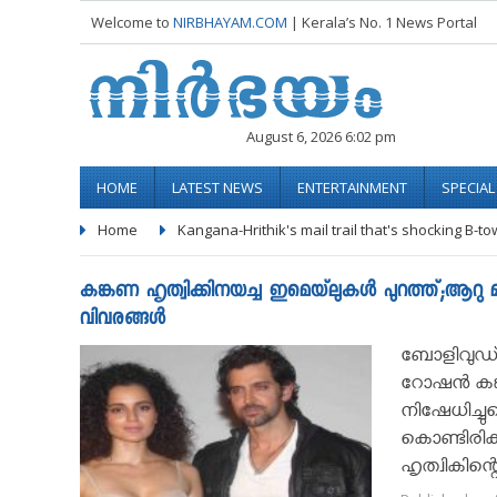
Welcome to
NIRBHAYAM.COM
| Kerala’s No. 1 News Portal
August 6, 2026 6:02 pm
HOME
LATEST NEWS
ENTERTAINMENT
SPECIA
Home
Kangana-Hrithik's mail trail that's shocking B-t
കങ്കണ ഹൃത്വിക്കിനയച്ച ഇമെയ്‌ലുകള്‍ പുറത്ത്;ആറു മ
വിവരങ്ങൾ
ബോളിവുഡ്‌ 
റോഷന്‍ ക
നിഷേധിച്ചുക
കൊണ്ടിരി
ഹൃത്വികിന