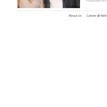
Published on A
About Us
Career @ Nir