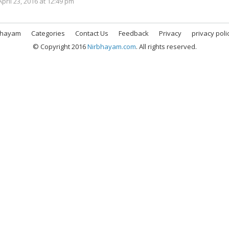
pril 23, 2016 at 12:49 pm
bhayam
Categories
Contact Us
Feedback
Privacy
privacy poli
© Copyright 2016
Nirbhayam.com
. All rights reserved.