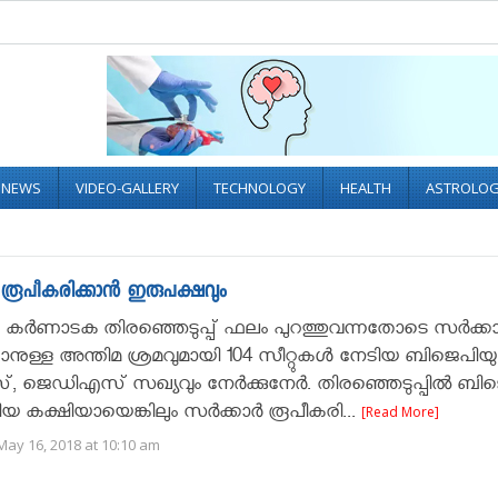
L NEWS
VIDEO-GALLERY
TECHNOLOGY
HEALTH
ASTROLO
ൂപീകരിക്കാൻ ഇരുപക്ഷവും
ർണാടക തിരഞ്ഞെടുപ്പ് ഫലം പുറത്തുവന്നതോടെ സര്‍ക്കാര
ാനുള്ള അന്തിമ ശ്രമവുമായി 104 സീറ്റുകൾ നേടിയ ബിജെപിയും
 ജെഡിഎസ് സഖ്യവും നേർക്കുനേർ. തിരഞ്ഞെടുപ്പിൽ ബി
ിയ കക്ഷിയായെങ്കിലും സർക്കാർ രൂപീകരി...
[Read More]
May 16, 2018 at 10:10 am