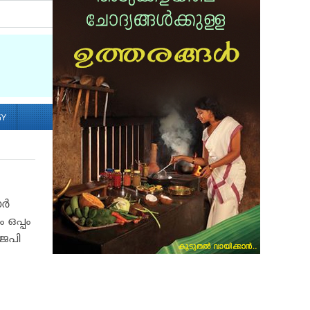
Socialize with us
GY
്‍
 ഒപ്പം
ജെപി