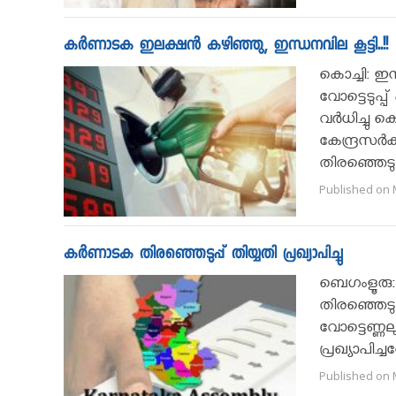
കർണാടക ഇലക്ഷൻ കഴിഞ്ഞു, ഇന്ധനവില കൂട്ടി..!!
കൊച്ചി: 
വോട്ടെടുപ
വർധിച്ചു ക
കേന്ദ്രസ
തിരഞ്ഞെടുപ
Published on 
കർണാടക തിരഞ്ഞെടുപ്പ് തിയ്യതി പ്രഖ്യാപിച്ചു
ബെഗംളൂരു: 
തിരഞ്ഞെടുപ്
വോട്ടെണ്ണല
പ്രഖ്യാപിച
Published on M