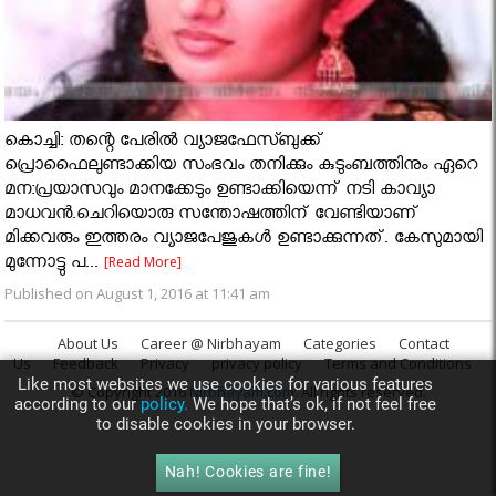
കൊച്ചി: തന്റെ പേരില്‍ വ്യാജഫേസ്ബുക്ക്
പ്രൊഫൈലുണ്ടാക്കിയ സംഭവം തനിക്കും കുടുംബത്തിനും ഏറെ
മന:പ്രയാസവും മാനക്കേടും ഉണ്ടാക്കിയെന്ന് നടി കാവ്യാ
മാധവന്‍.ചെറിയൊരു സന്തോഷത്തിന് വേണ്ടിയാണ്
മിക്കവരും ഇത്തരം വ്യാജപേജുകള്‍ ഉണ്ടാക്കുന്നത്. കേസുമായി
മുന്നോട്ടു പ...
[Read More]
Published on August 1, 2016 at 11:41 am
About Us
Career @ Nirbhayam
Categories
Contact
Us
Feedback
Privacy
privacy policy
Terms and Conditions
Like most websites we use cookies for various features
© Copyright 2016
Nirbhayam.com
. All rights reserved.
according to our
policy.
We hope that’s ok, if not feel free
to disable cookies in your browser.
Nah! Cookies are fine!