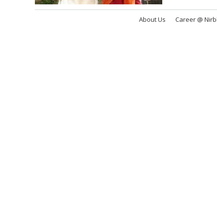
About Us
Career @ Nir