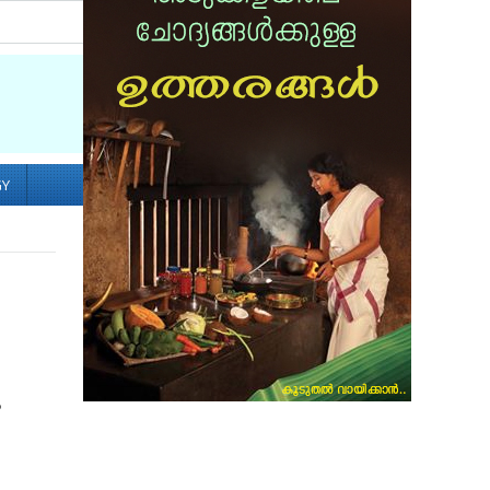
Socialize with us
GY
ം