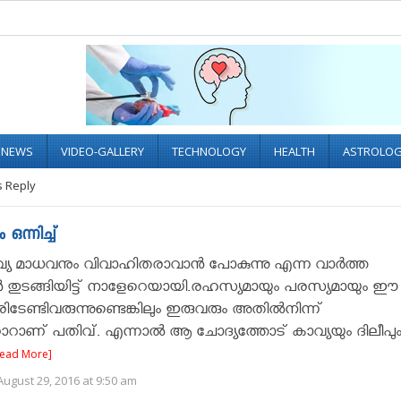
L NEWS
VIDEO-GALLERY
TECHNOLOGY
HEALTH
ASTROLO
 Reply
ഒന്നിച്ച്
വ്യ മാധവനും വിവാഹിതരാവാന്‍ പോകുന്നു എന്ന വാര്‍ത്ത
ാൻ തുടങ്ങിയിട്ട് നാളേറെയായി.രഹസ്യമായും പരസ്യമായും ഈ
ിടേണ്ടിവരുന്നുണ്ടെങ്കിലും ഇരുവരും അതില്‍നിന്ന്
ാറാണ് പതിവ്. എന്നാല്‍ ആ ചോദ്യത്തോട് കാവ്യയും ദിലീപു
Read More]
ugust 29, 2016 at 9:50 am