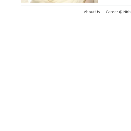
About Us
Career @ Nir