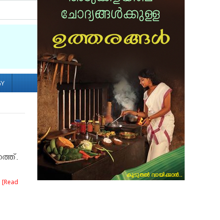
Socialize with us
GY
ത്ത്.
.
[Read