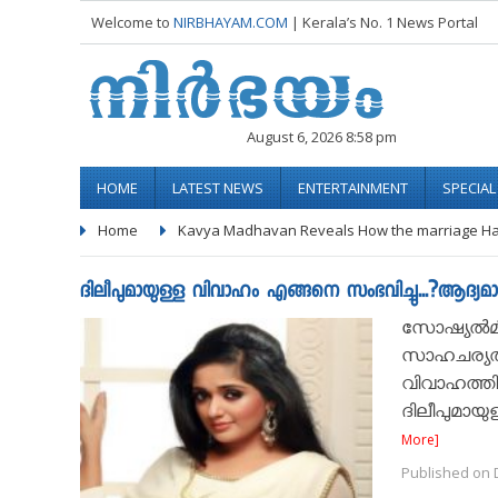
Welcome to
NIRBHAYAM.COM
| Kerala’s No. 1 News Portal
August 6, 2026 8:58 pm
HOME
LATEST NEWS
ENTERTAINMENT
SPECIA
Home
Kavya Madhavan Reveals How the marriage H
ദിലീപുമായുള്ള വിവാഹം എങ്ങനെ സംഭവിച്ചു...?ആദ്യമായ
സോഷ്യല്‍മ
സാഹചര്യത്ത
വിവാഹത്തി
ദിലീപുമായുള
More]
Published on 